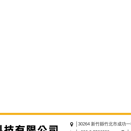
│30264 新竹縣竹北市成功