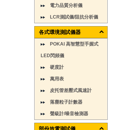
電力品質分析儀
LCR測試儀/阻抗分析儀
各式環境測試儀器
POKAI 高智慧型手握式
LED閃頻儀
硬度計
萬用表
皮托管差壓式風速計
落塵粒子計數器
聲級計/噪音檢測器
部份放電測試儀