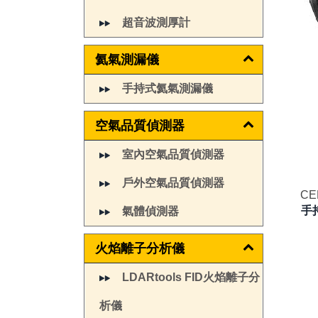
超音波測厚計
氦氣測漏儀
手持式氦氣測漏儀
空氣品質偵測器
室內空氣品質偵測器
戶外空氣品質偵測器
CEM
手
氣體偵測器
火焰離子分析儀
LDARtools FID火焰離子分
析儀