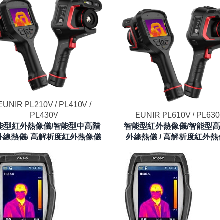
EUNIR PL210V / PL410V /
PL430V
EUNIR PL610V / PL63
能型紅外熱像儀/智能型中高階
智能型紅外熱像儀/智能型
外線熱儀/ 高解析度紅外熱像儀
外線熱儀 / 高解析度紅外