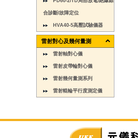
PD60-2/TD局部放電/絕緣綜
合診斷/故障定位
HVA40-5高壓試驗儀器
雷射對心及幾何量測
雷射軸對心儀
雷射皮帶輪對心儀
雷射幾何量測系列
雷射輥輪平行度測定儀