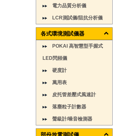
電力品質分析儀
LCR測試儀/阻抗分析儀
各式環境測試儀器
POKAI 高智慧型手握式
LED閃頻儀
硬度計
萬用表
皮托管差壓式風速計
落塵粒子計數器
聲級計/噪音檢測器
部份放電測試儀