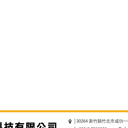
│30264 新竹縣竹北市成功