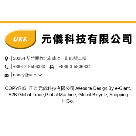
│30264 新竹縣竹北市成功一街83號二樓
│+886-3-5506330
│+886-3-5506334
│nancy@uee.tw
COPYRIGHT © 元儀科技有限公司.Website Design By e-Giant,
B2B Global-Trade,Global Machine, Global Bicycle, Shopping
HiGo.