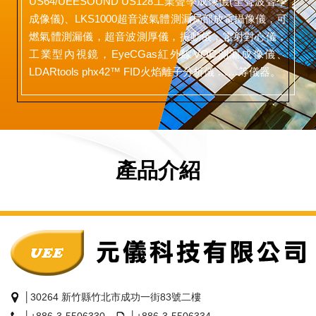
US64/UEESOUND US128工業聲學成像儀(全聲波聲學
成像儀)、LKS1000超音波氣體測漏局部放電攝像儀，可
燃氣體測漏儀，超音波測厚儀，振動儀，雷射對心儀，
工業型內視鏡，EyeCGas紅外線VOC測漏成像儀、
LDARtools phx42™ FID火焰離子分析儀 ……等儀器。
產品介紹
│30264 新竹縣竹北市成功一街83號二樓
│+886-3-5506330
│+886-3-5506334