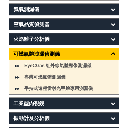
氦氣測漏儀
空氣品質偵測器
火焰離子分析儀
可燃氣體洩漏偵測儀
EyeCGas 紅外線氣體顯像測漏儀
專業可燃氣體測漏儀
手持式遠程雷射光甲烷專用測漏儀
工業型內視鏡
振動計及分析儀