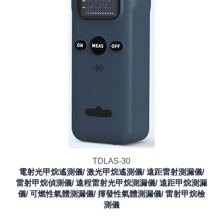
TDLAS-30
電射光甲烷遙測儀/ 激光甲烷遙測儀/ 遠距雷射測漏儀/
雷射甲烷偵測儀/ 遠程雷射光甲烷測漏儀/ 遠距甲烷測漏
儀/ 可燃性氣體測漏儀/ 揮發性氣體測漏儀/ 雷射甲烷檢
測儀