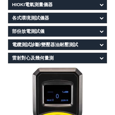
HIOKI電氣測量儀器
各式環境測試儀器
部份放電測試儀
電纜測試診斷/變壓器油耐壓測試
雷射對心及幾何量測