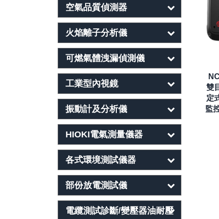
空氣品質偵測器
火焰離子分析儀
可燃氣體洩漏偵測儀
NC
工業型內視鏡
雙
定
振動計及分析儀
監控
HIOKI電氣測量儀器
各式環境測試儀器
部份放電測試儀
電纜測試診斷/變壓器油耐壓