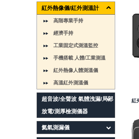
紅外熱像儀/紅外測溫計
高階專業手持
經濟手持
工業固定式測溫監控
手機搭載 人體/工業測溫
紅外熱像人體測溫儀
高溫紅外測溫儀
超音波/全聲波 氣體洩漏/局部
紅
放電/測厚檢測儀器
氦氣測漏儀