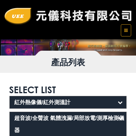
產品列表
紅外熱像儀/紅外測溫計
超音波/全聲波 氣體洩漏/局部放電/測厚檢測儀
器